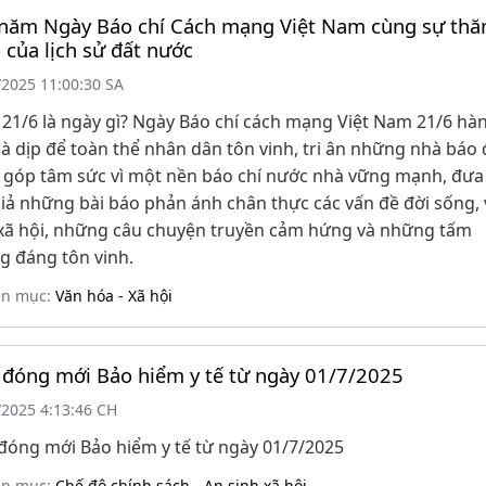
năm Ngày Báo chí Cách mạng Việt Nam cùng sự thă
 của lịch sử đất nước
/2025 11:00:30 SA
21/6 là ngày gì? Ngày Báo chí cách mạng Việt Nam 21/6 hà
à dịp để toàn thể nhân dân tôn vinh, tri ân những nhà báo 
 góp tâm sức vì một nền báo chí nước nhà vững mạnh, đưa
iả những bài báo phản ánh chân thực các vấn đề đời sống,
 xã hội, những câu chuyện truyền cảm hứng và những tấm
g đáng tôn vinh.
ên mục:
Văn hóa - Xã hội
đóng mới Bảo hiểm y tế từ ngày 01/7/2025
/2025 4:13:46 CH
đóng mới Bảo hiểm y tế từ ngày 01/7/2025
ên mục:
Chế độ chính sách - An sinh xã hội