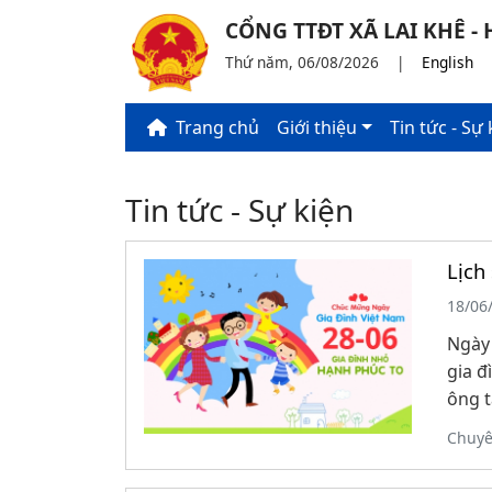
CỔNG TTĐT XÃ LAI KHÊ 
Thứ năm, 06/08/2026
|
English
Trang chủ
Giới thiệu
Tin tức - Sự 
Tin tức - Sự kiện
Lịch
18/06
Ngày 
gia đ
ông t
Chuy