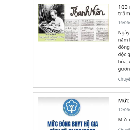
100 
trầm
16/06
Ngày 
năm l
đóng
độc g
hóa,
gươn
Chuy
Mức 
12/06
Mức 
Chuy