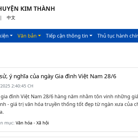
- HUYỆN KIM THÀNH
|
中文
kiện
Văn bản
Tiếp cận thông tin
Thủ tục hành chí
 sử, ý nghĩa của ngày Gia đình Việt Nam 28/6
/2025 2:40:45 CH
gia đình Việt Nam 28/6 hàng năm nhằm tôn vinh những giá 
ình - giá trị văn hóa truyền thống tốt đẹp từ ngàn xưa của c
a.
ên mục:
Văn hóa - Xã hội