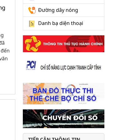
ng
Đường dây nóng
Danh bạ diện thoại
ng
đã
 đến
 văn
TIẾP CẬN THÔNG TIN